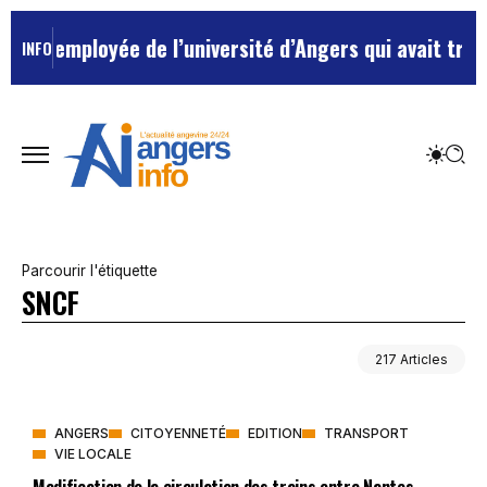
l’employée de l’université d’Angers qui avait traité s
INFO
Parcourir l'étiquette
SNCF
217 Articles
ANGERS
CITOYENNETÉ
EDITION
TRANSPORT
VIE LOCALE
Modification de la circulation des trains entre Nantes-