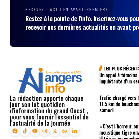
RECEVEZ L'ACTU EN AVANT-PREMIÈRE
Restez à la pointe de l'info. Inscrivez-vous pou
recevoir nos dernières actualités en avant-p
LES PLUS RÉCENT
Un appel à témoins 
inquiétante d’un se
La rédaction apporte chaque
Trafic chargé vers l
jour son lot quotidien
11,5 km de bouchons
d'information du grand Ouest ,
samedi
pour vous fournir l'essentiel de
l'actualité de la journée
« C’est l’horreur, on
moustique tigre env
l’été vire au cauch