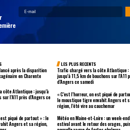
r
remière
S
LES PLUS RECENTS
lancé après la disparition
Trafic chargé vers la côte Atlantique :
xagénaire en Charente
jusqu’à 11,5 km de bouchons sur l’A11 
d’Angers ce samedi
a côte Atlantique : jusqu’à
« C’est l’horreur, on est piqué de partou
 sur l’A11 près d’Angers ce
le moustique tigre envahit Angers et s
région, l’été vire au cauchemar
 est piqué de partout » : le
Météo en Maine-et-Loire : un week-end
ahit Angers et sa région,
estival avant le retour des orages, pui
emar
nouvelle vague de fortes chaleurs