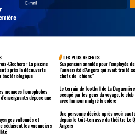
r
remière
S
LES PLUS RECENTS
ois-Clochers : La piscine
Suspension annulée pour l’employée de
ent après la découverte
l’université d’Angers qui avait traité s
n bactériologique
chefs de “chiens”
Le terrain de football de La Daguenière
r des menaces homophobes
occupé par les gens du voyage, le club
e d’enseignants dépose une
avec humour malgré la colère
e
Une personne décède après avoir saut
aysages vallonnés et
depuis le toit-terrasse du théâtre Le Q
re séduisent les vacanciers
Angers
lité