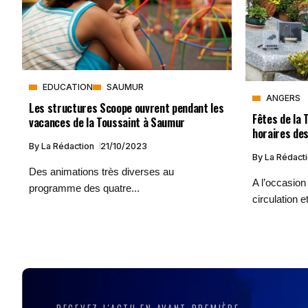
EDUCATION
SAUMUR
ANGERS
Les structures Scoope ouvrent pendant les
Fêtes de la 
vacances de la Toussaint à Saumur
horaires de
By
La Rédaction
21/10/2023
By
La Rédact
Des animations très diverses au
A l’occasion
programme des quatre...
circulation et
RECEVEZ L'ACTU EN AVANT-PREMIÈRE