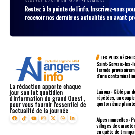
Restez à la pointe de l'info. Inscrivez-vous pou
recevoir nos dernières actualités en avant-p
LES PLUS RÉCENT
Saint-Gervais-les-Tr
fermée provisoirem
d’une contaminatio
La rédaction apporte chaque
jour son lot quotidien
Lairoux : Ciblé pa
d'information du grand Ouest ,
répétées, un coupl
pour vous fournir l'essentiel de
quatorzième plaint
l'actualité de la journée
Alpes mancelles : P
villages de caractè
en quête de tranquil