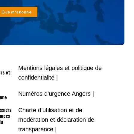
Je m'abonne
Mentions légales et politique de
ers et
confidentialité |
Numéros d’urgence Angers |
onne
ossiers
Charte d’utilisation et de
lances
modération et déclaration de
du
transparence |