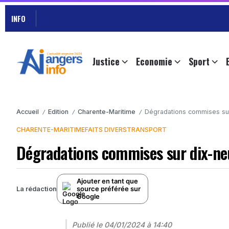
INFO
Justice
Economie
Sport
Accueil
Edition
Charente-Maritime
Dégradations commises sur
/
/
/
CHARENTE-MARITIME
FAITS DIVERS
TRANSPORT
Dégradations commises sur dix-neu
Ajouter en tant que
source préférée sur
La rédaction
Google
Publié le
04/01/2024 à 14:40