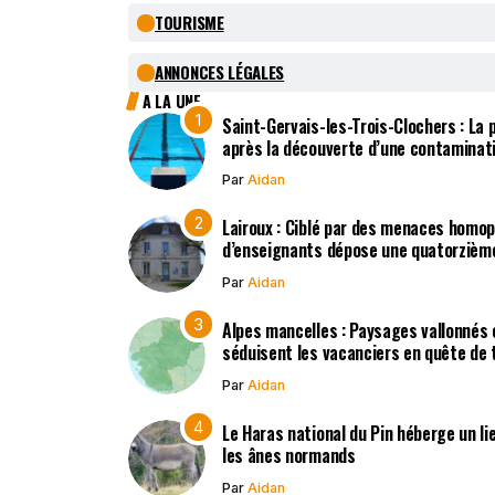
TOURISME
ANNONCES LÉGALES
A LA UNE
Saint-Gervais-les-Trois-Clochers : La
après la découverte d’une contaminat
Par
Aidan
Lairoux : Ciblé par des menaces homo
d’enseignants dépose une quatorzième
Par
Aidan
Alpes mancelles : Paysages vallonnés 
séduisent les vacanciers en quête de t
Par
Aidan
Le Haras national du Pin héberge un li
les ânes normands
Par
Aidan