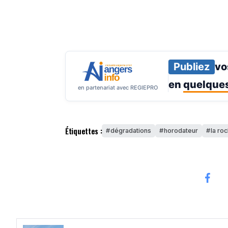
Publiez
vo
en
quelques
en partenariat avec REGIEPRO
Étiquettes :
dégradations
horodateur
la ro