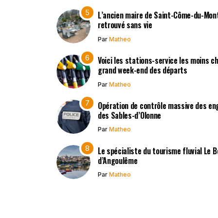
L’ancien maire de Saint-Côme-du-Mont,
retrouvé sans vie
Par
Matheo
Voici les stations-service les moins c
grand week-end des départs
Par
Matheo
Opération de contrôle massive des en
des Sables-d’Olonne
Par
Matheo
Le spécialiste du tourisme fluvial Le 
d’Angoulême
Par
Matheo