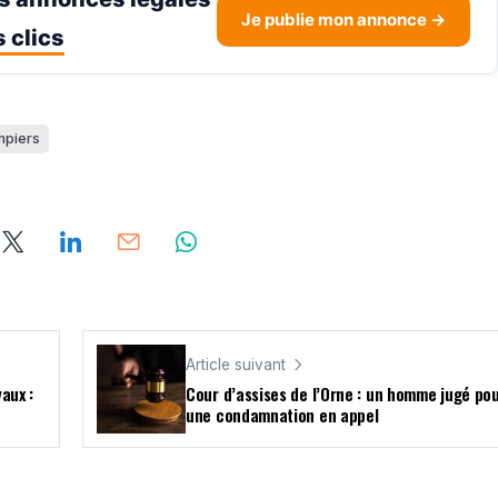
Je publie mon annonce →
 clics
mpiers
Article suivant
aux :
Cour d’assises de l’Orne : un homme jugé pou
une condamnation en appel