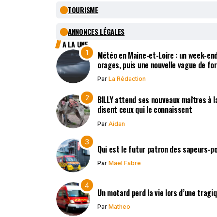
TOURISME
ANNONCES LÉGALES
A LA UNE
Météo en Maine-et-Loire : un week-end
orages, puis une nouvelle vague de fo
Par
La Rédaction
BILLY attend ses nouveaux maîtres à la
disent ceux qui le connaissent
Par
Aidan
Qui est le futur patron des sapeurs-p
Par
Mael Fabre
Un motard perd la vie lors d’une tragi
Par
Matheo