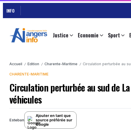
INFO
Justice
Economie
Sport
Accueil
Edition
Charente-Maritime
Circulation perturbée au s
/
/
/
CHARENTE-MARITIME
Circulation perturbée au sud de La
véhicules
Ajouter en tant que
source préférée sur
Esteban
Google