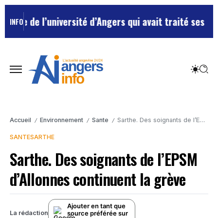
 de l’université d’Angers qui avait traité ses chefs d
INFO
Accueil
Environnement
Sante
Sarthe. Des soignants de l’EPSM d’Allonnes continuent la grève
/
/
/
SANTE
SARTHE
Sarthe. Des soignants de l’EPSM
d’Allonnes continuent la grève
Ajouter en tant que
source préférée sur
La rédaction