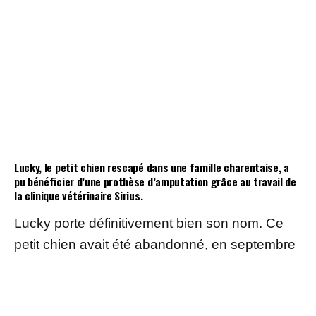
Lucky, le petit chien rescapé dans une famille charentaise, a
pu bénéficier d’une prothèse d’amputation grâce au travail de
la clinique vétérinaire Sirius.
Lucky porte définitivement bien son nom. Ce
petit chien avait été abandonné, en septembre
2021 avant d’être trouvé par la SPA, attaché à
un arbre. Rapidement, il a été accueilli au sein
de la famille Tisseuil, habitant dans le