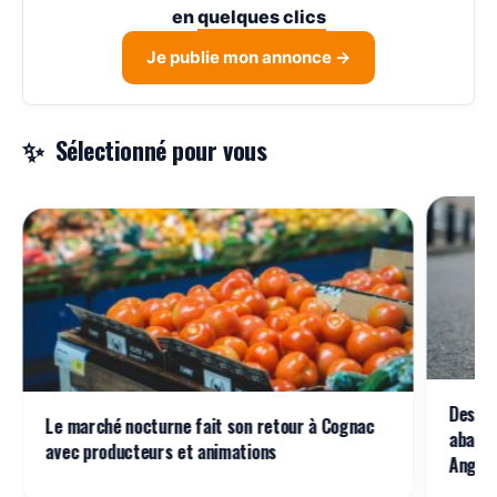
en
quelques clics
Je publie mon annonce →
Sélectionné pour vous
Des bo
Le marché nocturne fait son retour à Cognac
abando
avec producteurs et animations
Angou