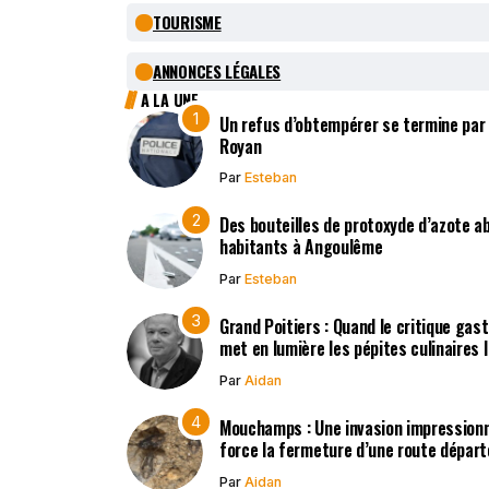
TOURISME
ANNONCES LÉGALES
A LA UNE
Un refus d’obtempérer se termine par
Royan
Par
Esteban
Des bouteilles de protoxyde d’azote 
habitants à Angoulême
Par
Esteban
Grand Poitiers : Quand le critique gas
met en lumière les pépites culinaires 
Par
Aidan
Mouchamps : Une invasion impression
force la fermeture d’une route dépar
Par
Aidan