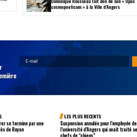
Dominique Rousseau fait don de son « Opus
cosmopoeticum » à la Ville d’Angers
r
remière
S
LES PLUS RECENTS
rer se termine par une
Suspension annulée pour l’employée de
rès de Royan
l’université d’Angers qui avait traité s
chefs de “chiens”