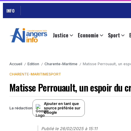
INFO
Justice
Economie
Sport
Accueil
Edition
Charente-Maritime
Matisse Perrouault, un esp
/
/
/
CHARENTE-MARITIME
SPORT
Matisse Perrouault, un espoir du c
Ajouter en tant que
source préférée sur
La rédaction
Google
Publié le
26/02/2025 à 15:11