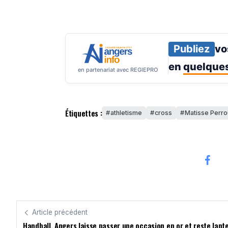
Publiez
vo
en
quelques
en partenariat avec REGIEPRO
Étiquettes :
athletisme
cross
Matisse Perro
Article précédent
Handball. Angers laisse passer une occasion en or et reste lant