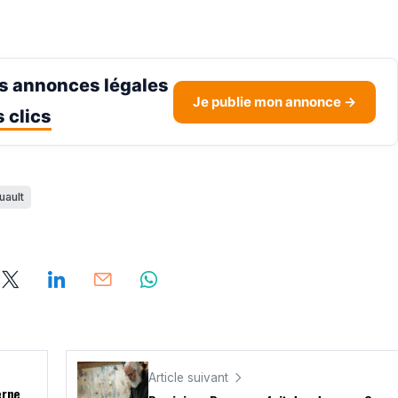
s annonces légales
Je publie mon annonce →
 clics
uault
Article suivant
erne