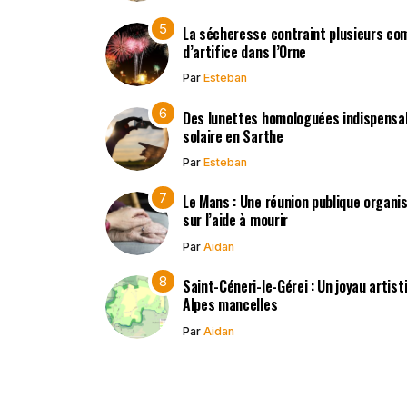
La sécheresse contraint plusieurs co
d’artifice dans l’Orne
Par
Esteban
Des lunettes homologuées indispensabl
solaire en Sarthe
Par
Esteban
Le Mans : Une réunion publique organisé
sur l’aide à mourir
Par
Aidan
Saint-Céneri-le-Gérei : Un joyau artis
Alpes mancelles
Par
Aidan