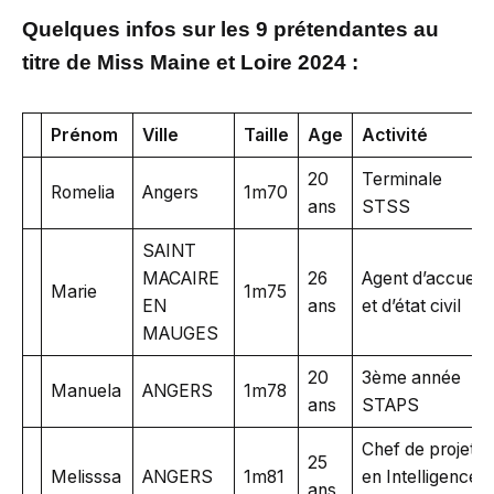
Quelques infos sur les 9 prétendantes au
titre de Miss Maine et Loire 2024 :
Prénom
Ville
Taille
Age
Activité
20
Terminale
Romelia
Angers
1m70
ans
STSS
SAINT
MACAIRE
26
Agent d’accueil
Marie
1m75
EN
ans
et d’état civil
MAUGES
20
3ème année
Manuela
ANGERS
1m78
ans
STAPS
Chef de projet
25
Melisssa
ANGERS
1m81
en Intelligence
ans