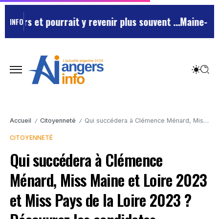
 pourrait y revenir plus souvent …
Maine-et-Loire : un
INFO
Accueil
Citoyenneté
Qui succédera à Clémence Ménard, Miss Maine et Loire 2023 et Miss Pays de la Loire 2023 ? Découvrez les candidates.
/
/
CITOYENNETÉ
Qui succédera à Clémence
Ménard, Miss Maine et Loire 2023
et Miss Pays de la Loire 2023 ?