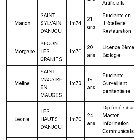
Artificielle
SAINT
Etudiante en
21
Marion
SYLVAIN
1m74
Hôtellerie
ans
D’ANJOU
Restauration
BECON
20
Licence 2ème
Morgane
LES
1m70
ans
Biologie
GRANITS
SAINT
Etudiante
MACAIRE
19
Meline
1m73
Surveillant
EN
ans
pénitentiaire
MAUGES
Diplômée d’un
LES
24
Master
Leonie
HAUTS
1m70
ans
Information
D’ANJOU
Communication