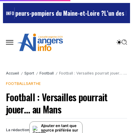
s sapeurs-pompiers du Maine-et-Loire ?
L’un des Marse
INFO
Accueil
Sport
Football
Football : Versailles pourrait jouer… au Mans
/
/
/
FOOTBALL
SARTHE
Football : Versailles pourrait
jouer… au Mans
Ajouter en tant que
source préférée sur
La rédaction