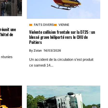
FAITS DIVERS
VIENNE
réunit une
Violente collision frontale sur la D725 : un
’hôtel de
blessé grave héliporté vers le CHU de
Poitiers
By
Zolan
14/03/2026
 réunies
Un accident de la circulation s’est produit
ce samedi 14...