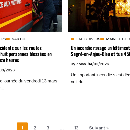
VERS
SARTHE
FAITS DIVERS
MAINE-ET-LO
cidents sur les routes
Un incendie ravage un bâtiment
 huit personnes blessées en
Segré-en-Anjou-Bleu et tue 45
uze heures
By
Zolan
14/03/2026
/03/2026
Un important incendie s’est déc
 de journée du vendredi 13 mars
nuit du...
...
1
2
3
…
13
Suivant »