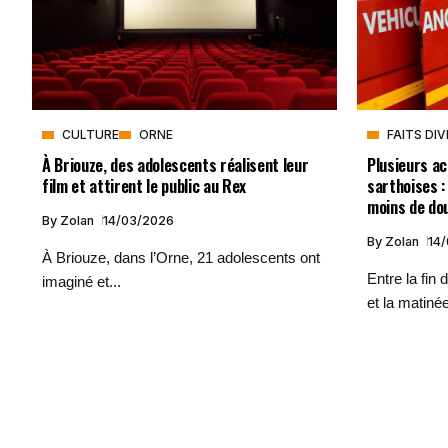
FAITS DI
CULTURE
ORNE
Plusieurs ac
À Briouze, des adolescents réalisent leur
sarthoises :
film et attirent le public au Rex
moins de do
By
Zolan
14/03/2026
By
Zolan
14
À Briouze, dans l’Orne, 21 adolescents ont
Entre la fin
imaginé et...
et la matinée