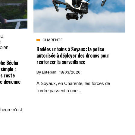
HU
CHARENTE
6
Rodéos urbains à Soyaux : la police
OIRE
autorisée à déployer des drones pour
renforcer la surveillance
phe Béchu
 simple :
By
Esteban
18/03/2026
rs reste
le devienne
À Soyaux, en Charente, les forces de
l’ordre passent à une...
’heure n’est