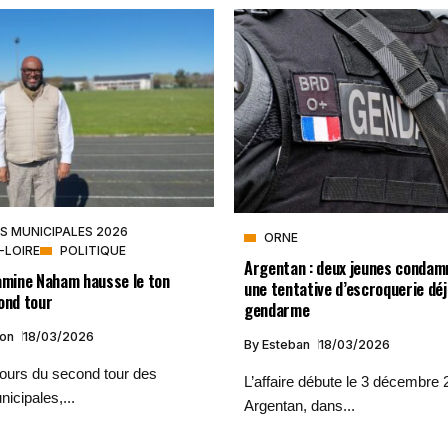
S MUNICIPALES 2026
ORNE
-LOIRE
POLITIQUE
Argentan : deux jeunes condam
Lamine Naham hausse le ton
une tentative d’escroquerie dé
ond tour
gendarme
ion
18/03/2026
By
Esteban
18/03/2026
jours du second tour des
L’affaire débute le 3 décembre 
nicipales,...
Argentan, dans...