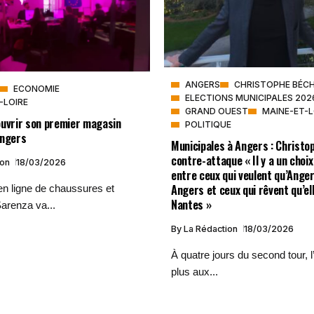
ANGERS
CHRISTOPHE BÉC
ECONOMIE
ELECTIONS MUNICIPALES 202
-LOIRE
GRAND OUEST
MAINE-ET-L
ouvrir son premier magasin
POLITIQUE
Angers
Municipales à Angers : Christo
contre-attaque « Il y a un choix
ion
18/03/2026
entre ceux qui veulent qu’Ange
Angers et ceux qui rêvent qu’el
en ligne de chaussures et
Nantes »
arenza va...
By
La Rédaction
18/03/2026
À quatre jours du second tour, l
plus aux...