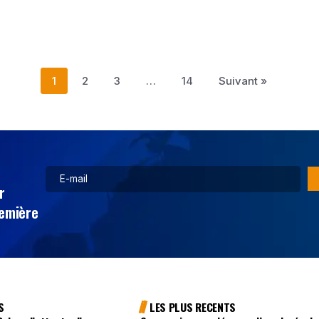
1
2
3
…
14
Suivant »
r
remière
S
LES PLUS RECENTS