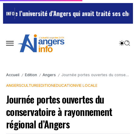
e l’université d’Angers qui avait traité ses chefs de 
INFO
Accueil
Edition
Angers
Journée portes ouvertes du conservatoire à rayonnement régional d’Angers
/
/
/
ANGERS
CULTURE
EDITION
EDUCATION
VIE LOCALE
Journée portes ouvertes du
conservatoire à rayonnement
régional d’Angers