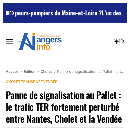
sapeurs-pompiers du Maine-et-Loire ?
L’un des Marseil
INFO
Accueil
Edition
Cholet
Panne de signalisation au Pallet : le trafic TER fortement perturbé entre Nantes, Cholet et la Vendée
/
/
/
CHOLET
TRANSPORT
VENDÉE
Panne de signalisation au Pallet :
le trafic TER fortement perturbé
entre Nantes, Cholet et la Vendée