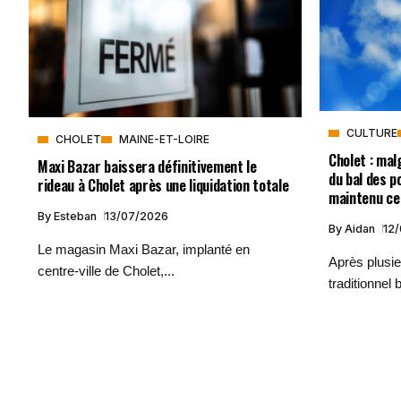
CULTURE
CHOLET
MAINE-ET-LOIRE
Cholet : mal
Maxi Bazar baissera définitivement le
du bal des p
rideau à Cholet après une liquidation totale
maintenu ce 
By
Esteban
13/07/2026
By
Aidan
12
Le magasin Maxi Bazar, implanté en
Après plusi
centre-ville de Cholet,...
traditionnel b