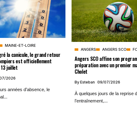
MAINE-ET-LOIRE
ANGERS
ANGERS SCO
F
gré la canicule, le grand retour
Angers SCO affine son progra
ompiers est officiellement
préparation avec un premier m
13 juillet
Cholet
/07/2026
By
Esteban
09/07/2026
eurs années d’absence, le
À quelques jours de la reprise 
al...
l’entraînement,...