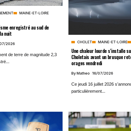
NEMENT
MAINE-ET-LOIRE
isme enregistré au sud de
la nuit
CHOLET
MAINE-ET-LOIRE
/07/2026
Une chaleur lourde s’installe su
ent de terre de magnitude 2,3
Choletais avant un brusque ret
tré...
orages vendredi
By
Matheo
16/07/2026
Ce jeudi 16 juillet 2026 s’annon
particulièrement...