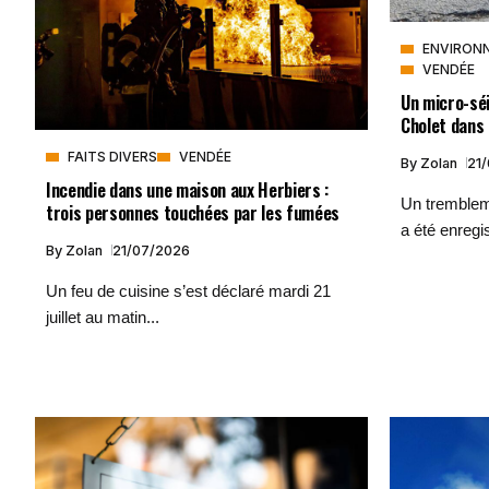
ENVIRON
VENDÉE
Un micro-sé
Cholet dans 
FAITS DIVERS
VENDÉE
By
Zolan
21
Incendie dans une maison aux Herbiers :
Un tremblem
trois personnes touchées par les fumées
a été enregis
By
Zolan
21/07/2026
Un feu de cuisine s’est déclaré mardi 21
juillet au matin...