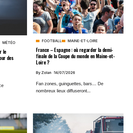
FOOTBALL
MAINE-ET-LOIRE
MÉTÉO
France – Espagne : où regarder la demi-
r le
finale de la Coupe du monde en Maine-et-
our des
Loire ?
By
Zolan
14/07/2026
Fan zones, guinguettes, bars… De
ce
nombreux lieux diffuseront...