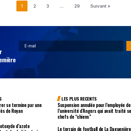
1
2
3
…
29
Suivant »
r
remière
S
LES PLUS RECENTS
rer se termine par une
Suspension annulée pour l’employée de
rès de Royan
l’université d’Angers qui avait traité s
chefs de “chiens”
rotoxyde d’azote
Le terrain de football de La Daguenière