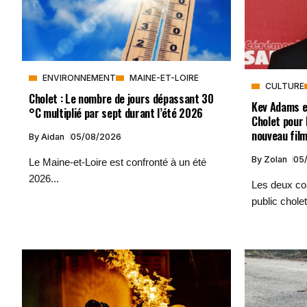
ENVIRONNEMENT
MAINE-ET-LOIRE
CULTURE
Cholet : Le nombre de jours dépassant 30
Kev Adams e
°C multiplié par sept durant l’été 2026
Cholet pour 
nouveau fil
By
Aidan
05/08/2026
By
Zolan
05
Le Maine-et-Loire est confronté à un été
2026...
Les deux com
public cholet