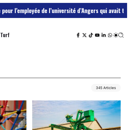
oyée de l’université d’Angers qui avait traité ses che
Turf
345 Articles