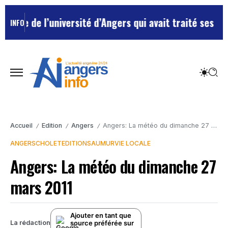
ée de l’université d’Angers qui avait traité ses chefs
INFO
Accueil
Edition
Angers
Angers: La météo du dimanche 27 mars 2011
/
/
/
ANGERS
CHOLET
EDITION
SAUMUR
VIE LOCALE
Angers: La météo du dimanche 27
mars 2011
Ajouter en tant que
source préférée sur
La rédaction