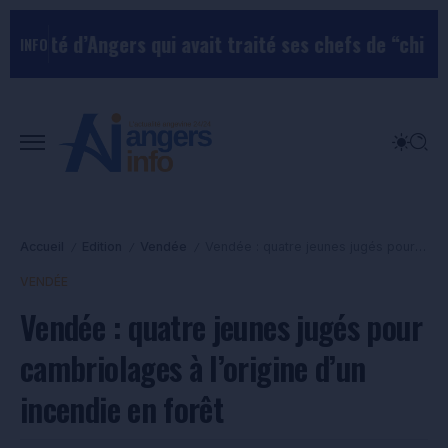
té d’Angers qui avait traité ses chefs de “chiens”
Le t
INFO
Accueil
Edition
Vendée
Vendée : quatre jeunes jugés pour cambriolages à l’origine d’un incendie en forêt
/
/
/
VENDÉE
Vendée : quatre jeunes jugés pour
cambriolages à l’origine d’un
incendie en forêt