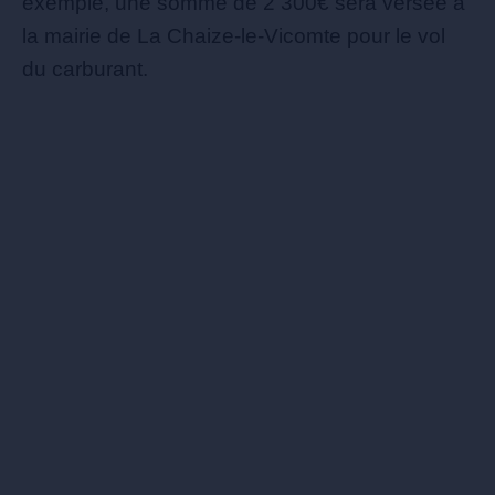
exemple, une somme de 2 300€ sera versée à
la mairie de La Chaize-le-Vicomte pour le vol
du carburant.