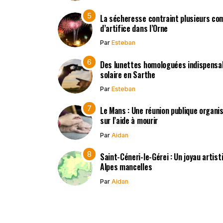
La sécheresse contraint plusieurs co
d’artifice dans l’Orne
Par
Esteban
Des lunettes homologuées indispensabl
solaire en Sarthe
Par
Esteban
Le Mans : Une réunion publique organisé
sur l’aide à mourir
Par
Aidan
Saint-Céneri-le-Gérei : Un joyau artis
Alpes mancelles
Par
Aidan