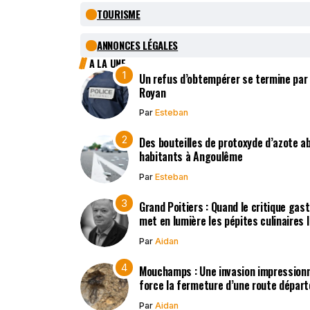
TOURISME
ANNONCES LÉGALES
A LA UNE
Un refus d’obtempérer se termine par
Royan
Par
Esteban
Des bouteilles de protoxyde d’azote 
habitants à Angoulême
Par
Esteban
Grand Poitiers : Quand le critique gas
met en lumière les pépites culinaires 
Par
Aidan
Mouchamps : Une invasion impression
force la fermeture d’une route dépar
Par
Aidan