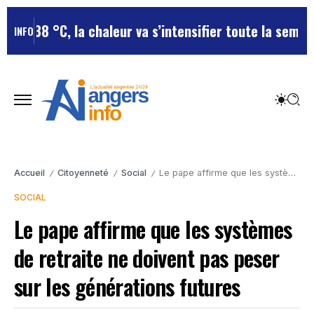
 38 °C, la chaleur va s’intensifier toute la semaine
Can
INFO
Accueil
Citoyenneté
Social
Le pape affirme que les systèmes de retraite ne doivent pas peser sur les générations futures
/
/
/
SOCIAL
Le pape affirme que les systèmes
de retraite ne doivent pas peser
sur les générations futures