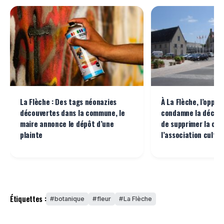
La Flèche : Des tags néonazies
À La Flèche, l’oppos
découvertes dans la commune, le
condamne la décisi
maire annonce le dépôt d’une
de supprimer la con
plainte
l’association cultur
Étiquettes :
botanique
fleur
La Flèche