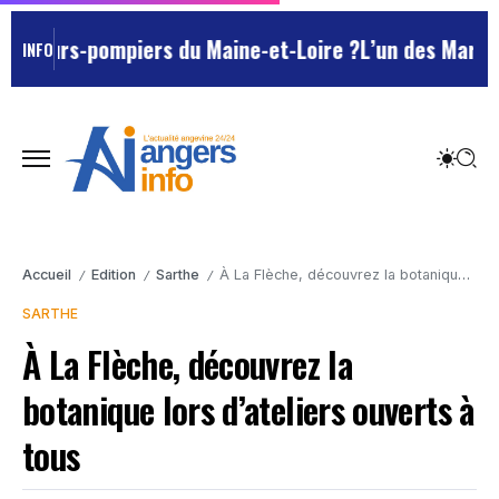
-pompiers du Maine-et-Loire ?
L’un des Marseillais sus
INFO
Accueil
Edition
Sarthe
À La Flèche, découvrez la botanique lors d’ateliers ouverts à tous
/
/
/
SARTHE
À La Flèche, découvrez la
botanique lors d’ateliers ouverts à
tous