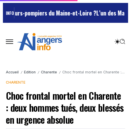
peurs-pompiers du Maine-et-Loire ?
L’un des Marseillai
INFO
Accueil
Edition
Charente
Choc frontal mortel en Charente : deux hommes tués, deux blessés en urgence absolue
/
/
/
CHARENTE
Choc frontal mortel en Charente
: deux hommes tués, deux blessés
en urgence absolue