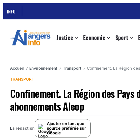
INFO
Justice
Economie
Sport
Accueil
Environnement
Transport
Confinement. La Région des
/
/
/
TRANSPORT
Confinement. La Région des Pays d
abonnements Aleop
Ajouter en tant que
source préférée sur
La rédaction
Google