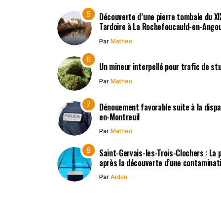
Découverte d’une pierre tombale du XIXe
Tardoire à La Rochefoucauld-en-Ango
Par
Matheo
Un mineur interpellé pour trafic de st
Par
Matheo
Dénouement favorable suite à la dispar
en-Montreuil
Par
Matheo
Saint-Gervais-les-Trois-Clochers : La
après la découverte d’une contaminat
Par
Aidan