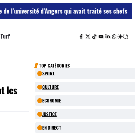
té d’Angers qui avait traité ses chefs de “chiens”
Le t
Turf
TOP CATÉGORIES
SPORT
t les
CULTURE
ECONOMIE
JUSTICE
EN DIRECT