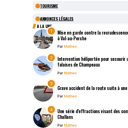
TOURISME
ANNONCES LÉGALES
A LA UNE
Mise en garde contre la recrudescen
à Val-au-Perche
Par
Matheo
Intervention héliportée pour secourir 
falaises de Champeaux
Par
Matheo
Grave accident de la route suite à une
Par
Matheo
Une série d’effractions visant des co
Challans
Par
Matheo