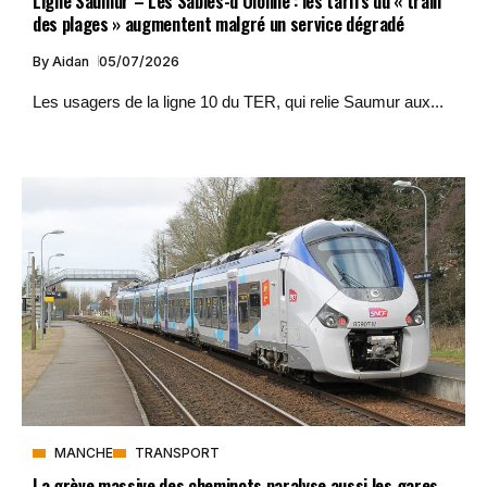
Ligne Saumur – Les Sables-d’Olonne : les tarifs du « train
des plages » augmentent malgré un service dégradé
By
Aidan
05/07/2026
Les usagers de la ligne 10 du TER, qui relie Saumur aux...
MANCHE
TRANSPORT
La grève massive des cheminots paralyse aussi les gares