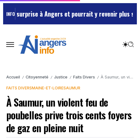
 surprise à Angers et pourrait y revenir plus souvent
INFO
Accueil
Citoyenneté
Justice
Faits Divers
À Saumur, un violent feu de poubelles prive trois cents foyers de gaz en pleine nuit
/
/
/
/
FAITS DIVERS
MAINE-ET-LOIRE
SAUMUR
À Saumur, un violent feu de
poubelles prive trois cents foyers
de gaz en pleine nuit