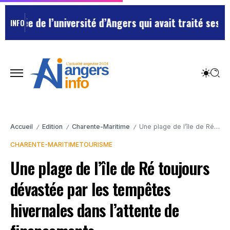
 de l’université d’Angers qui avait traité ses chefs d
INFO
Accueil
Edition
Charente-Maritime
Une plage de l’île de Ré toujours dévastée par les tempêtes hivernales dans l’attente de financements
/
/
/
CHARENTE-MARITIME
TOURISME
Une plage de l’île de Ré toujours
dévastée par les tempêtes
hivernales dans l’attente de