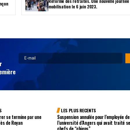
Réforme des retraites. Une nouvelle journée
ençon
mobilisation le 6 juin 2023.
r
remière
S
LES PLUS RECENTS
rer se termine par une
Suspension annulée pour l’employée de
rès de Royan
l’université d’Angers qui avait traité s
chefs de “chiens”