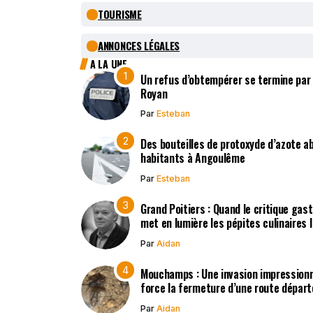
TOURISME
ANNONCES LÉGALES
A LA UNE
Un refus d’obtempérer se termine par
Royan
Par
Esteban
Des bouteilles de protoxyde d’azote 
habitants à Angoulême
Par
Esteban
Grand Poitiers : Quand le critique gas
met en lumière les pépites culinaires 
Par
Aidan
Mouchamps : Une invasion impression
force la fermeture d’une route dépar
Par
Aidan