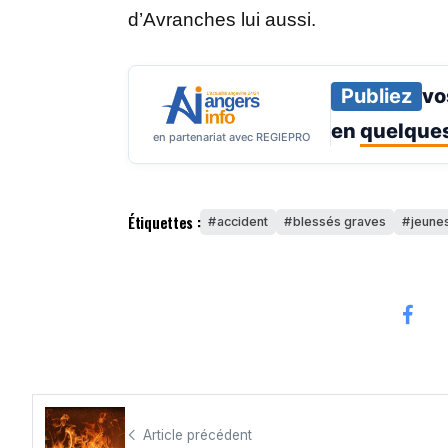
d’Avranches lui aussi.
Publiez
vo
en
quelques
en partenariat avec REGIEPRO
Étiquettes :
accident
blessés graves
jeune
Article précédent