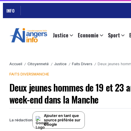
INFO
Justice
Economie
Sport
Accueil
Citoyenneté
Justice
Faits Divers
Deux jeunes homme
/
/
/
/
FAITS DIVERS
MANCHE
Deux jeunes hommes de 19 et 23 a
week-end dans la Manche
Ajouter en tant que
source préférée sur
La rédaction
Google