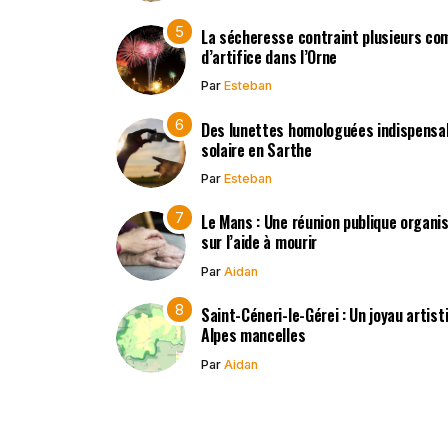
La sécheresse contraint plusieurs co
d’artifice dans l’Orne
Par
Esteban
Des lunettes homologuées indispensabl
solaire en Sarthe
Par
Esteban
Le Mans : Une réunion publique organisé
sur l’aide à mourir
Par
Aidan
Saint-Céneri-le-Gérei : Un joyau artis
Alpes mancelles
Par
Aidan