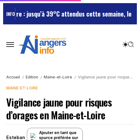
oire : jusqu’à 39°C attendus cette semaine, le départ
INFO
Accueil
Edition
Maine-et-Loire
Vigilance jaune pour risques d’orages en Maine-et-Loire
/
/
/
MAINE-ET-LOIRE
Vigilance jaune pour risques
d’orages en Maine-et-Loire
Ajouter en tant que
Esteban
source préférée sur