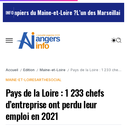
rs du Maine-et-Loire ?
L’un des Marseillais suspectés 
INFO
Accueil
Edition
Maine-et-Loire
Pays de la Loire : 1 233 chefs d’entreprise ont perdu leur emploi en 2021
/
/
/
MAINE-ET-LOIRE
SARTHE
SOCIAL
Pays de la Loire : 1 233 chefs
d’entreprise ont perdu leur
emploi en 2021