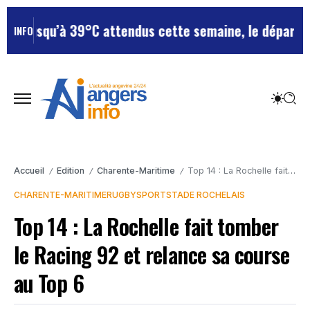
jusqu’à 39°C attendus cette semaine, le département r
INFO
Accueil
Edition
Charente-Maritime
Top 14 : La Rochelle fait tomber le Racing 92 et relance sa course au Top 6
/
/
/
CHARENTE-MARITIME
RUGBY
SPORT
STADE ROCHELAIS
Top 14 : La Rochelle fait tomber
le Racing 92 et relance sa course
au Top 6