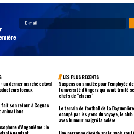
r
remière
S
LES PLUS RECENTS
 : un dernier marché estival
Suspension annulée pour l’employée de
roducteurs locaux
l’université d’Angers qui avait traité s
chefs de “chiens”
 fait son retour à Cognac
Le terrain de football de La Daguenière
t animations
occupé par les gens du voyage, le club
avec humour malgré la colère
ancophone d’Angoulême : le
 adapté pendant
Une personne décède après avoir saut