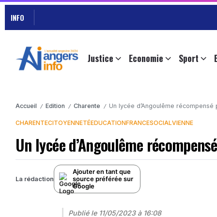
INFO
Justice
Economie
Sport
Accueil
Edition
Charente
Un lycée d’Angoulême récompensé po
/
/
/
CHARENTE
CITOYENNETÉ
EDUCATION
FRANCE
SOCIAL
VIENNE
Un lycée d’Angoulême récompensé p
Ajouter en tant que
source préférée sur
La rédaction
Google
Publié le
11/05/2023 à 16:08