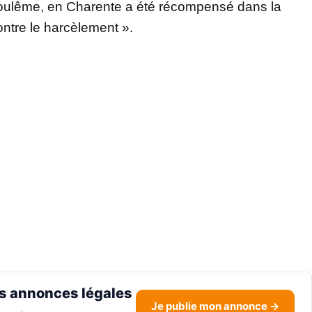
goulême, en Charente a été récompensé dans la
ontre le harcèlement ».
s annonces légales
Je publie mon annonce →