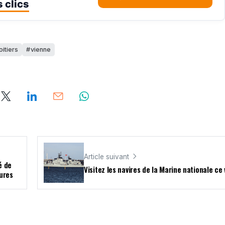
 clics
oitiers
vienne
Article suivant
é de
Visitez les navires de la Marine nationale c
ures