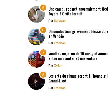
Une eau du robinet anormalement tièd
foyers à Châtellerault
Par
Esteban
Un conducteur grièvement blessé après
en Vendée
Par
Esteban
Vendée : un jeune de 16 ans grièvement
entre un scooter et une voiture
Par
Zolan
Les arts du cirque seront à l’honneur 
Grand-Lucé
Par
Esteban