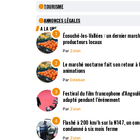
TOURISME
ANNONCES LÉGALES
A LA UNE
Écouché-les-Vallées : un dernier march
producteurs locaux
Par
Zolan
Le marché nocturne fait son retour à
animations
Par
Esteban
Festival du film francophone d’Angoulê
adapté pendant l’événement
Par
Zolan
Flashé à 200 km/h sur la N147, un co
condamné à six mois ferme
Par
Zolan