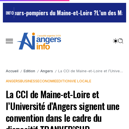
eurs-pompiers du Maine-et-Loire ?
L’un des Marseillai
INFO
Accueil
Edition
Angers
La CCI de Maine-et-Loire et l’Université d’Angers signent une convention dans le cadre du dispositif TRANVER’SUP
/
/
/
ANGERS
BUSINESS
ECONOMIE
EDITION
VIE LOCALE
La CCI de Maine-et-Loire et
l’Université d’Angers signent une
convention dans le cadre du