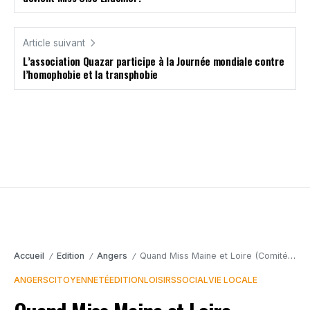
Article suivant
L’association Quazar participe à la Journée mondiale contre
l’homophobie et la transphobie
Accueil
Edition
Angers
Quand Miss Maine et Loire (Comité Geneviève de Fontenay) devient Miss Oise Endemol !
/
/
/
ANGERS
CITOYENNETÉ
EDITION
LOISIRS
SOCIAL
VIE LOCALE