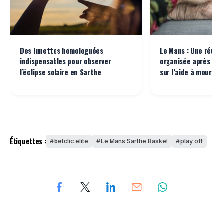
Des lunettes homologuées
Le Mans : Une réuni
indispensables pour observer
organisée après l’ad
l’éclipse solaire en Sarthe
sur l’aide à mourir
Étiquettes :
betclic elite
Le Mans Sarthe Basket
play off