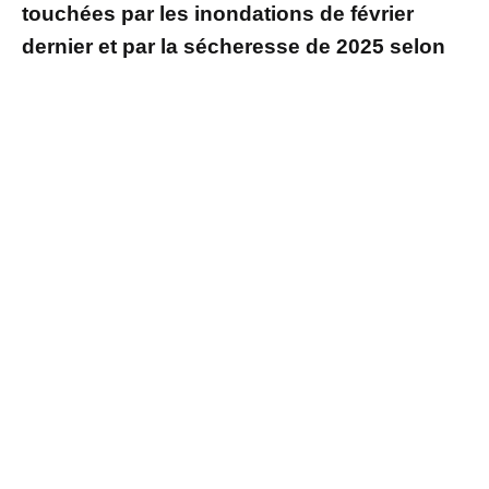
touchées par les inondations de février
dernier et par la sécheresse de 2025 selon
Actu.fr
. Les habitants concernés peuvent
désormais engager des démarches auprès
de leur assurance.
Des inondations importantes en février