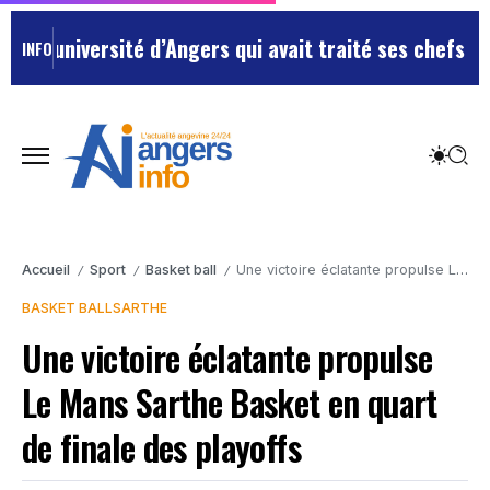
ersité d’Angers qui avait traité ses chefs de “chiens”
INFO
Accueil
Sport
Basket ball
Une victoire éclatante propulse Le Mans Sarthe Basket en quart de finale des playoffs
/
/
/
BASKET BALL
SARTHE
Une victoire éclatante propulse
Le Mans Sarthe Basket en quart
de finale des playoffs