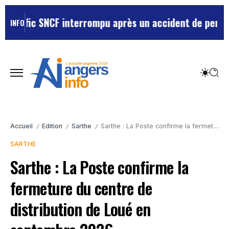
afic SNCF interrompu après un accident de personne
Vi
INFO
Accueil
Edition
Sarthe
Sarthe : La Poste confirme la fermeture du centre de distribution de Loué en septembre 2026
/
/
/
SARTHE
Sarthe : La Poste confirme la
fermeture du centre de
distribution de Loué en