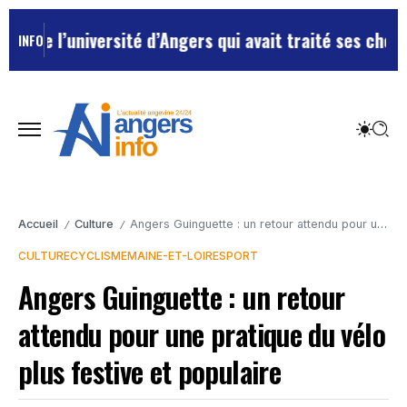
l’université d’Angers qui avait traité ses chefs de “c
INFO
Accueil
Culture
Angers Guinguette : un retour attendu pour une pratique du vélo plus festive et populaire
/
/
CULTURE
CYCLISME
MAINE-ET-LOIRE
SPORT
Angers Guinguette : un retour
attendu pour une pratique du vélo
plus festive et populaire