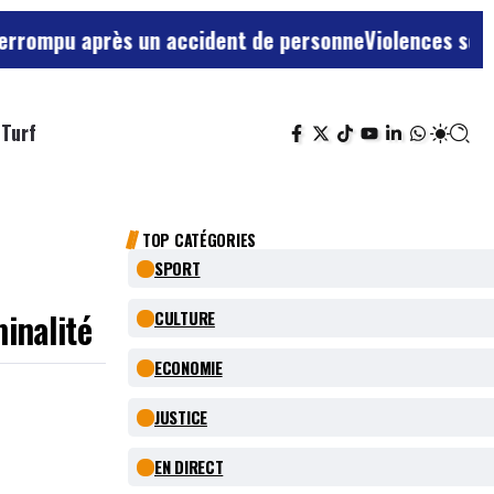
rès un accident de personne
Violences sexuelles sur mi
Turf
TOP CATÉGORIES
SPORT
inalité
CULTURE
ECONOMIE
JUSTICE
EN DIRECT