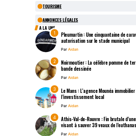
TOURISME
ANNONCES LÉGALES
A LA UNE
Pleumartin : Une cinquantaine de cara
autorisation sur le stade municipal
Par
Aidan
Noirmoutier : La célèbre pomme de terr
bande dessinée
Par
Aidan
Le Mans : L’agence Mounéa immobilier
l’investissement local
Par
Aidan
Athis-Val-de-Rouvre : Fin brutale d’un
visant à sauver 39 veaux de l’euthana
Par
Aidan