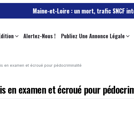
Maine-et-Loire : un mort, trafic SNCF interrompu ap
Edition
Alertez-Nous !
Publiez Une Annonce Légale
 mis en examen et écroué pour pédocriminalité
mis en examen et écroué pour pédocrim