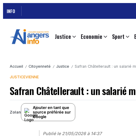
INFO
Justice
Economie
Sport
Accueil
Citoyenneté
Justice
Safran Châtellerault : un salarié
/
/
/
JUSTICE
VIENNE
Safran Châtellerault : un salarié 
Ajouter en tant que
source préférée sur
Zolan
Google
Publié le
21/05/2026 à 14:37