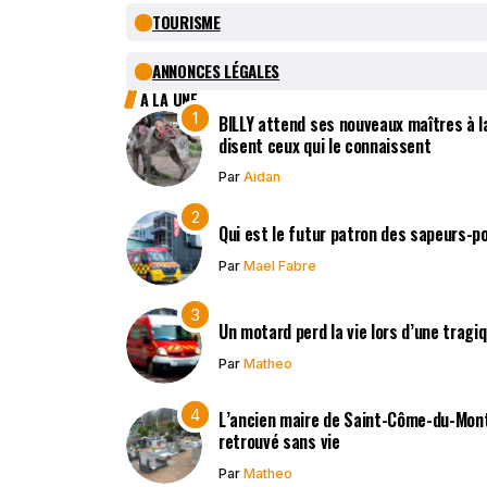
TOURISME
ANNONCES LÉGALES
A LA UNE
BILLY attend ses nouveaux maîtres à la
disent ceux qui le connaissent
Par
Aidan
Qui est le futur patron des sapeurs-p
Par
Mael Fabre
Un motard perd la vie lors d’une tragi
Par
Matheo
L’ancien maire de Saint-Côme-du-Mont,
retrouvé sans vie
Par
Matheo