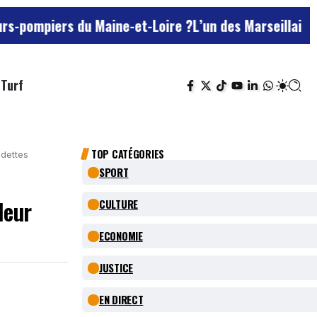
du Maine-et-Loire ?
L’un des Marseillais suspectés d’
Turf
TOP CATÉGORIES
 dettes
SPORT
leur
CULTURE
ECONOMIE
JUSTICE
EN DIRECT