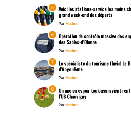
Voici les stations-service les moins c
grand week-end des départs
Par
Matheo
Opération de contrôle massive des en
des Sables-d’Olonne
Par
Matheo
Le spécialiste du tourisme fluvial Le 
d’Angoulême
Par
Matheo
Un ancien espoir toulousain vient renf
l’US Chauvigny
Par
Matheo