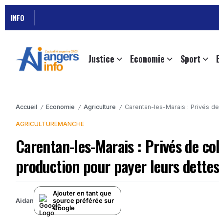
INFO
Justice
Economie
Sport
Accueil
Economie
Agriculture
Carentan-les-Marais : Privés de 
/
/
/
AGRICULTURE
MANCHE
Carentan-les-Marais : Privés de coll
production pour payer leurs dette
Ajouter en tant que
source préférée sur
Aidan
Google