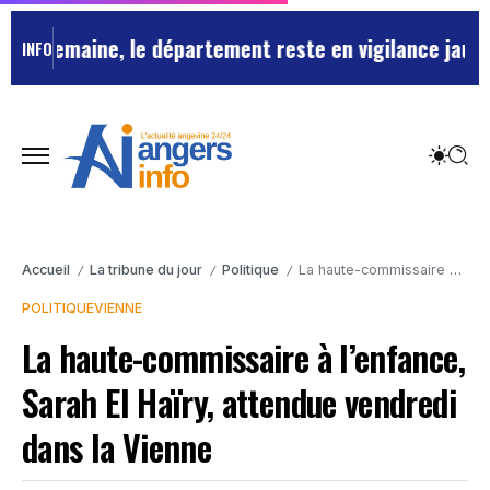
semaine, le département reste en vigilance jaune
Ince
INFO
Accueil
La tribune du jour
Politique
La haute-commissaire à l’enfance, Sarah El Haïry, attendue vendredi dans la Vienne
/
/
/
POLITIQUE
VIENNE
La haute-commissaire à l’enfance,
Sarah El Haïry, attendue vendredi
dans la Vienne