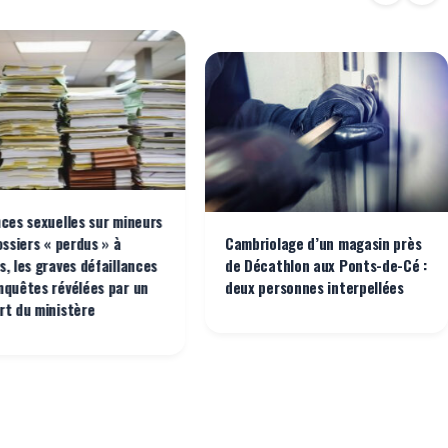
nces sexuelles sur mineurs
ossiers « perdus » à
Cambriolage d’un magasin près
s, les graves défaillances
de Décathlon aux Ponts-de-Cé :
nquêtes révélées par un
deux personnes interpellées
rt du ministère