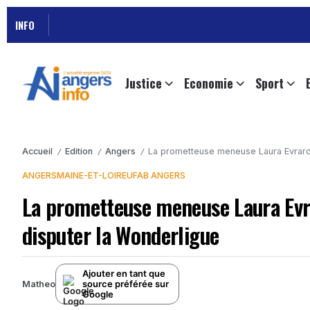
INFO
Justice
Economie
Sport
Accueil
Edition
Angers
La prometteuse meneuse Laura Evrard 
/
/
/
ANGERS
MAINE-ET-LOIRE
UFAB ANGERS
La prometteuse meneuse Laura Evra
disputer la Wonderligue
Ajouter en tant que
source préférée sur
Matheo
Google