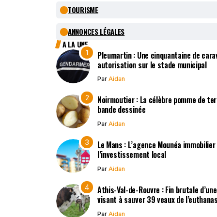
TOURISME
ANNONCES LÉGALES
A LA UNE
Pleumartin : Une cinquantaine de cara
autorisation sur le stade municipal
Par
Aidan
Noirmoutier : La célèbre pomme de terr
bande dessinée
Par
Aidan
Le Mans : L’agence Mounéa immobilier
l’investissement local
Par
Aidan
Athis-Val-de-Rouvre : Fin brutale d’un
visant à sauver 39 veaux de l’euthana
Par
Aidan