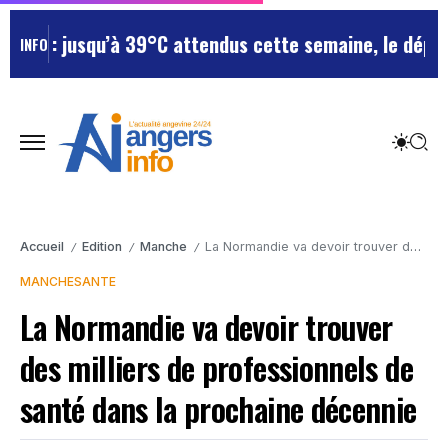
 : jusqu’à 39°C attendus cette semaine, le départeme
INFO
Accueil
Edition
Manche
La Normandie va devoir trouver des milliers de professionnels de santé dans la prochaine décennie
/
/
/
MANCHE
SANTE
La Normandie va devoir trouver
des milliers de professionnels de
santé dans la prochaine décennie