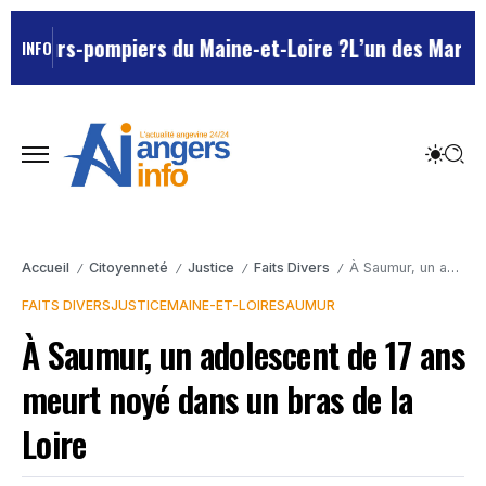
eurs-pompiers du Maine-et-Loire ?
L’un des Marseillais
INFO
Accueil
Citoyenneté
Justice
Faits Divers
À Saumur, un adolescent de 17 ans meurt noyé dans un bras de la Loire
/
/
/
/
FAITS DIVERS
JUSTICE
MAINE-ET-LOIRE
SAUMUR
À Saumur, un adolescent de 17 ans
meurt noyé dans un bras de la
Loire