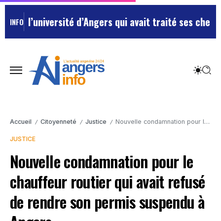
’université d’Angers qui avait traité ses chefs de “ch
INFO
Accueil
Citoyenneté
Justice
Nouvelle condamnation pour le chauffeur routier qui avait refusé de rendre son permis suspendu à Angers
/
/
/
JUSTICE
Nouvelle condamnation pour le
chauffeur routier qui avait refusé
de rendre son permis suspendu à