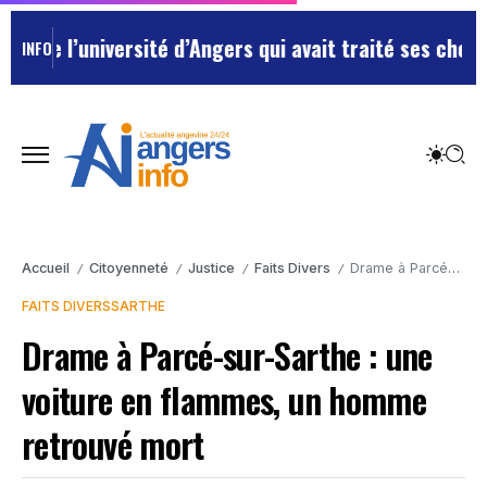
l’université d’Angers qui avait traité ses chefs de “c
INFO
Accueil
Citoyenneté
Justice
Faits Divers
Drame à Parcé-sur-Sarthe : une voiture en flammes, un homme retrouvé mort
/
/
/
/
FAITS DIVERS
SARTHE
Drame à Parcé-sur-Sarthe : une
voiture en flammes, un homme
retrouvé mort