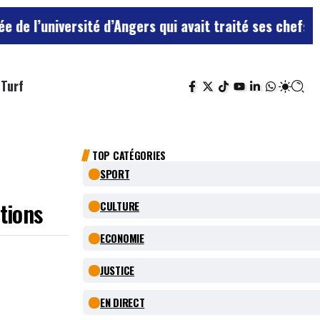
té d’Angers qui avait traité ses chefs de “chiens”
Le t
Turf
TOP CATÉGORIES
SPORT
ations
CULTURE
ECONOMIE
JUSTICE
EN DIRECT