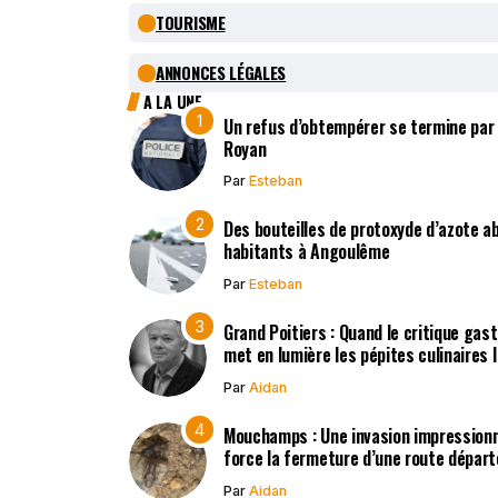
TOURISME
ANNONCES LÉGALES
A LA UNE
Un refus d’obtempérer se termine par
Royan
Par
Esteban
Des bouteilles de protoxyde d’azote 
habitants à Angoulême
Par
Esteban
Grand Poitiers : Quand le critique gas
met en lumière les pépites culinaires 
Par
Aidan
Mouchamps : Une invasion impression
force la fermeture d’une route dépar
Par
Aidan