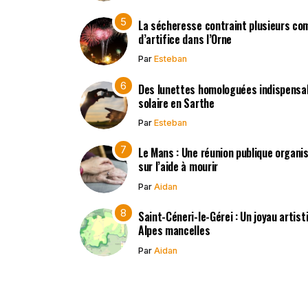
La sécheresse contraint plusieurs co
d’artifice dans l’Orne
Par
Esteban
Des lunettes homologuées indispensabl
solaire en Sarthe
Par
Esteban
Le Mans : Une réunion publique organisé
sur l’aide à mourir
Par
Aidan
Saint-Céneri-le-Gérei : Un joyau artis
Alpes mancelles
Par
Aidan