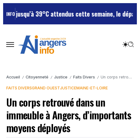
 jusqu’à 39°C attendus cette semaine, le département
INFO
Accueil
Citoyenneté
Justice
Faits Divers
Un corps retrouvé dans un immeuble à Angers, d’importants moyens déployés
/
/
/
/
FAITS DIVERS
GRAND OUEST
JUSTICE
MAINE-ET-LOIRE
Un corps retrouvé dans un
immeuble à Angers, d’importants
moyens déployés