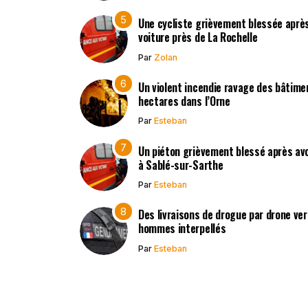
Une cycliste grièvement blessée après
voiture près de La Rochelle
Par
Zolan
Un violent incendie ravage des bâtimen
hectares dans l’Orne
Par
Esteban
Un piéton grièvement blessé après avo
à Sablé-sur-Sarthe
Par
Esteban
Des livraisons de drogue par drone vers
hommes interpellés
Par
Esteban