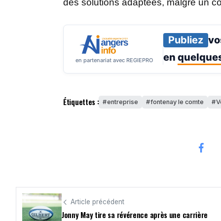
des solutions adaptées, malgré un co
Publiez
vo
en
quelques
en partenariat avec REGIEPRO
Étiquettes :
entreprise
fontenay le comte
V
Article précédent
Jonny May tire sa révérence après une carrière