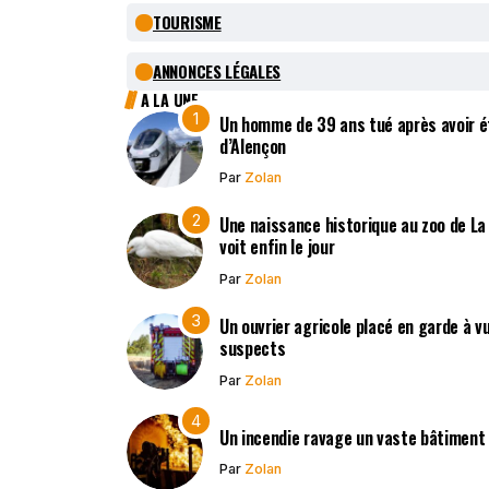
TOURISME
ANNONCES LÉGALES
A LA UNE
Un homme de 39 ans tué après avoir ét
d’Alençon
Par
Zolan
Une naissance historique au zoo de La
voit enfin le jour
Par
Zolan
Un ouvrier agricole placé en garde à v
suspects
Par
Zolan
Un incendie ravage un vaste bâtiment
Par
Zolan