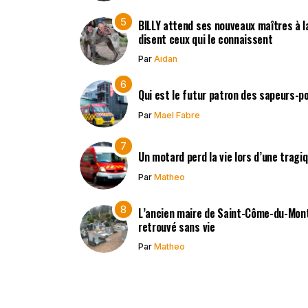
BILLY attend ses nouveaux maîtres à la
disent ceux qui le connaissent
Par
Aidan
Qui est le futur patron des sapeurs-p
Par
Mael Fabre
Un motard perd la vie lors d’une tragi
Par
Matheo
L’ancien maire de Saint-Côme-du-Mont,
retrouvé sans vie
Par
Matheo