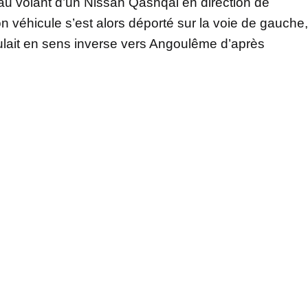
t au volant d’un Nissan Qashqai en direction de
on véhicule s’est alors déporté sur la voie de gauche,
ulait en sens inverse vers Angoulême d’après