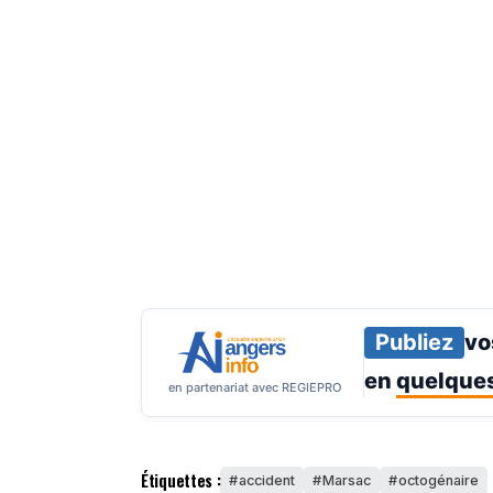
Publiez
vo
en
quelques
en partenariat avec REGIEPRO
Étiquettes :
accident
Marsac
octogénaire