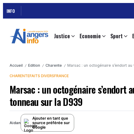
INFO
Justice
Economie
Sport
Accueil
Edition
Charente
Marsac : un octogénaire s’endort au 
/
/
/
CHARENTE
FAITS DIVERS
FRANCE
Marsac : un octogénaire s’endort au
tonneau sur la D939
Ajouter en tant que
source préférée sur
Aidan
Google