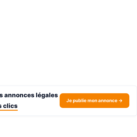
s annonces légales
Je publie mon annonce →
 clics