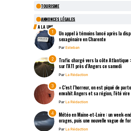
TOURISME
ANNONCES LÉGALES
A LA UNE
Un appel à témoins lancé après la disp
sexagénaire en Charente
Par
Esteban
Trafic chargé vers la côte Atlantique 
sur l’A11 près d’Angers ce samedi
Par
La Rédaction
« C’est l’horreur, on est piqué de part
envahit Angers et sa région, l’été vir
Par
La Rédaction
Météo en Maine-et-Loire : un week-end
orages, puis une nouvelle vague de fo
Par
La Rédaction