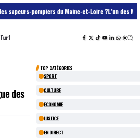
-pompiers du Maine-et-Loire ?
L’un des Marseillais su
Turf
TOP CATÉGORIES
SPORT
gue des
CULTURE
ECONOMIE
JUSTICE
EN DIRECT