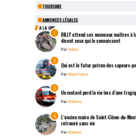
TOURISME
ANNONCES LÉGALES
A LA UNE
BILLY attend ses nouveaux maîtres à la
disent ceux qui le connaissent
Par
Aidan
Qui est le futur patron des sapeurs-p
Par
Mael Fabre
Un motard perd la vie lors d’une tragi
Par
Matheo
L’ancien maire de Saint-Côme-du-Mont,
retrouvé sans vie
Par
Matheo