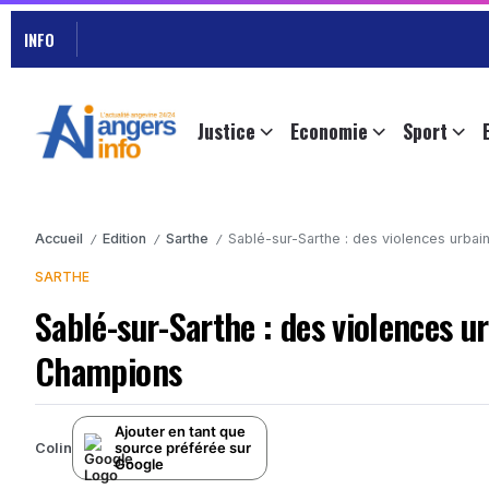
INFO
Justice
Economie
Sport
Accueil
Edition
Sarthe
Sablé-sur-Sarthe : des violences urba
/
/
/
SARTHE
Sablé-sur-Sarthe : des violences u
Champions
Ajouter en tant que
source préférée sur
Colin
Google