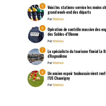
Voici les stations-service les moins c
grand week-end des départs
Par
Matheo
Opération de contrôle massive des en
des Sables-d’Olonne
Par
Matheo
Le spécialiste du tourisme fluvial Le 
d’Angoulême
Par
Matheo
Un ancien espoir toulousain vient renf
l’US Chauvigny
Par
Matheo