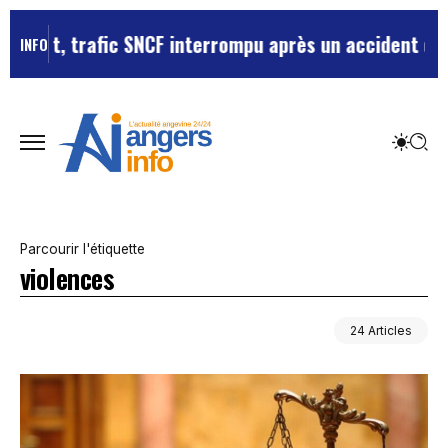
afic SNCF interrompu après un accident de personne
Vio
INFO
Parcourir l'étiquette
violences
24 Articles