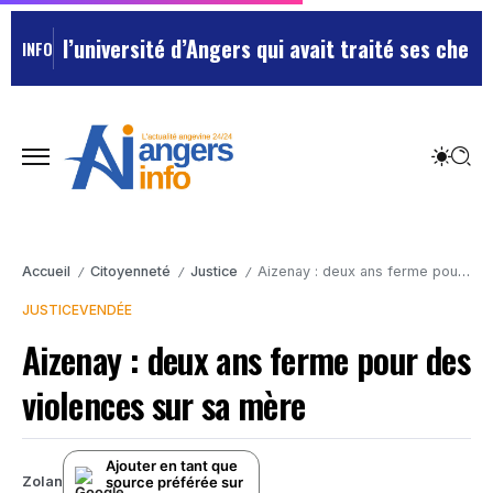
’université d’Angers qui avait traité ses chefs de “ch
INFO
Accueil
Citoyenneté
Justice
Aizenay : deux ans ferme pour des violences sur sa mère
/
/
/
JUSTICE
VENDÉE
Aizenay : deux ans ferme pour des
violences sur sa mère
Ajouter en tant que
source préférée sur
Zolan